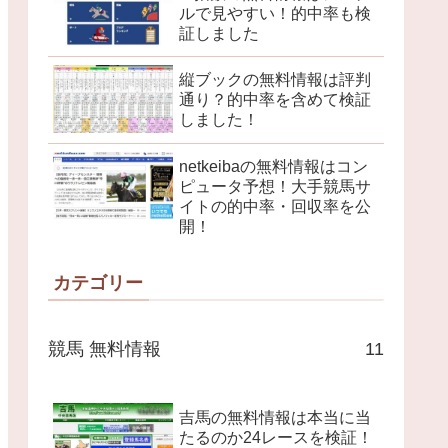
ルで見やすい！的中率も検
証しました
縦ブックの無料情報は評判
通り？的中率を含めて検証
しました！
netkeibaの無料情報はコン
ピュータ予想！大手競馬サ
イトの的中率・回収率を公
開！
カテゴリー
競馬 無料情報
11
吉馬の無料情報は本当に当
たるのか24レースを検証！