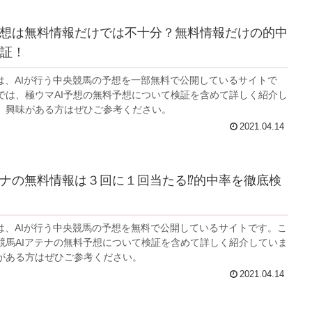
予想は無料情報だけでは不十分？無料情報だけの的中
証！
想は、AIが行う中央競馬の予想を一部無料で公開しているサイトで
では、極ウマAI予想の無料予想について検証を含めて詳しく紹介し
、興味がある方はぜひご参考ください。
2021.04.14
テナの無料情報は３回に１回当たる⁉的中率を徹底検
ナは、AIが行う中央競馬の予想を無料で公開しているサイトです。こ
競馬AIアテナの無料予想について検証を含めて詳しく紹介していま
がある方はぜひご参考ください。
2021.04.14