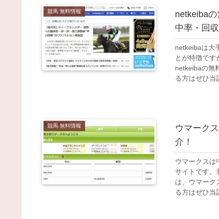
競馬 無料情報
netke
中率・回収
netkeib
とが特徴です
netkeib
る方はぜひ当
競馬 無料情報
ウマークス
介！
ウマークスは
サイトです。
は、ウマーク
る方はぜひ当