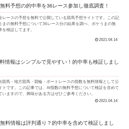
無料予想の的中率を36レース参加し徹底調査！
全レースの予想を無料で公開している競馬予想サイトです。この記
うまの無料予想について36レース分の結果を調べ、ポケうまの無
率を検証してます。
2021.04.14
無料情報はシンプルで見やすい！的中率も検証しまし
中央競馬・地方競馬・競輪・ボートレースの指数を無料情報として公
イトです。この記事では、AI指数の無料予想について検証を含めて
ていますので、興味がある方はぜひご参考ください。
2021.04.14
無料情報は評判通り？的中率を含めて検証しまし